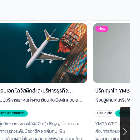
New
บเอก โลจิสติกส์และบริหารธุรกิจ
ปริญญาโท YMBA สำหร
บผู้บริหารและคนทำงาน เรียนต่อเนื่องโทควบเอก
เรียนรู้ผ่านเคสจริง Work
gree)
่ยวชาญด้านโลจิสติกส์ ซัพพลายเชน และการ
จาก UTCC
ุรกิจ &การจัดการ
ปริญญาโท
ธุรกิจ &การจั
คใหม่
่มวิชาการจัดการโลจิสติกส์) ปริญญาโทควบเอก
YMBA (YEC–MBA) UTCC หลั
ยทางธุรกิจระดับมืออาชีพ ลดต้นทุน เพิ่ม
ต้องการต่อยอดธุรกิจจริง เ
ขับเคลื่อนผลกำไรด้วยกลยุทธ์ซัพพลายเชนยุคใหม่
พร้อมคอนเนคชันเครือข่า