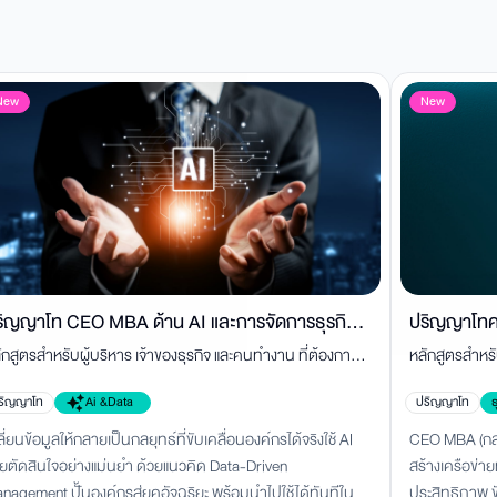
New
New
ริญญาโท CEO MBA ด้าน AI และการจัดการธุรกิจ
ปริญญาโทคว
ักสูตรสำหรับผู้บริหาร เจ้าของธุรกิจ และคนทำงาน ที่ต้องการใช้
หลักสูตรสำหรั
คใหม่
(Double De
 ยกระดับการบริหาร การตลาด การขาย และการตัดสินใจ เพื่อ
พัฒนาความเชี
ริญญาโท
Ai &Data
ปริญญาโท
ธ
้างการเติบโตในยุคดิจิทัล
บริหารธุรกิจยุ
ลี่ยนข้อมูลให้กลายเป็นกลยุทธ์ที่ขับเคลื่อนองค์กรได้จริงใช้ AI
CEO MBA (กลุ
วยตัดสินใจอย่างแม่นยำ ด้วยแนวคิด Data-Driven
สร้างเครือข่า
nagement ปั้นองค์กรสู่ยุคอัจฉริยะ พร้อมนำไปใช้ได้ทันทีใน
ประสิทธิภาพ 