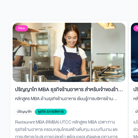
New
ปริญญาโท MBA ธุรกิจร้านอาหาร สำหรับเจ้าของร้าน
ป
หลักสูตร MBA ด้านธุรกิจร้านอาหาร เรียนรู้การบริหารร้าน
หล
และผู้บริหาร
ยุ
อาหาร ต้นทุน ทีมงาน การตลาด และการขยายสาขา จากผู้
AI
ปริญญาโท
ธุรกิจ &การจัดการ
ป
เชี่ยวชาญตัวจริง พร้อมต่อยอดสู่เจ้าของธุรกิจมืออาชีพ
สร
Restaurant MBA (RMBA) UTCC หลักสูตร MBA เฉพาะทาง
เป
ธุรกิจร้านอาหาร ครอบคลุมโครงสร้างต้นทุน ระบบทีมงาน และ
ช่
การบริหารประสบการณ์ลูกค้า พร้อมกรอบคิดและแนวทางการ
Ma