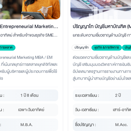
Entrepreneurial Marketing
ปริญญาโท บัญชีมหาบัณฑิต (
นอาทิตย์ สำหรับเจ้าของธุรกิจ SMEs,
ยกระดับความเชี่ยวชาญด้านบัญชี 
) การตลาดสำหรับผู้ประกอบ
นทำงาน สร้างแบรนด์ เพิ่มยอดขาย
บัญชี ภาษีอากร และวิเคราะห์การเงิ
การตลาด
ปริญญาโท
ธุรกิจ &การจัดการ
บัญช
โตอย่างยั่งยืน
ความก้าวหน้าในสายอาชีพสำหรับค
reneurial Marketing MBA / EM
ต่อยอดความเชี่ยวชาญด้านบัญชีแ
ใหม่
ี่เน้นกลยุทธ์การตลาดยุคดิจิทัลและ
บัญชี เสริมมุมมองวิเคราะห์การเงินเชิ
ับผู้บริหารและผู้ประกอบการเพื่อใช้
อัปเดตมาตรฐานการรายงานทางการเงิ
ิจ
สู่บทบาทผู้นำสายบัญชีอย่างมั่นใจแล
น :
1 ปี 8 เดือน
ระยะเวลาเรียน :
2 ปี
น :
เฉพาะวันอาทิตย์
วัน-เวลาเรียน :
เสาร์-อาทิต
:
M.B.A.
ชื่อปริญญา :
M.Acc.