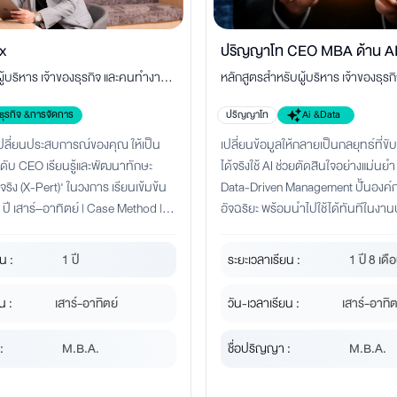
x
ปริญญาโท CEO MBA ด้าน AI
้บริหาร เจ้าของธุรกิจ และคนทำงานที่
หลักสูตรสำหรับผู้บริหาร เจ้าของธุรก
จัดการธุรกิจยุคใหม่
โตแบบก้าวกระโดด
ทำงาน ที่ต้องการใช้ AI ยกระดับการ
ธุรกิจ &การจัดการ
ปริญญาโท
Ai &Data
ตลาด การขาย และการตัดสินใจ เพื่อ
ะเปลี่ยนประสบการณ์ของคุณ ให้เป็น
เปลี่ยนข้อมูลให้กลายเป็นกลยุทธ์ที่ขั
เติบโตในยุคดิจิทัล
ดับ CEO เรียนรู้และพัฒนาทักษะ
ได้จริงใช้ AI ช่วยตัดสินใจอย่างแม่นย
วจริง (X-Pert)' ในวงการ เรียนเข้มข้น
Data-Driven Management ปั้นองค์กร
ปี เสาร์–อาทิตย์ | Case Method |
อัจฉริยะ พร้อมนำไปใช้ได้ทันทีในงาน
nnection | AI for Management
น :
1 ปี
ระยะเวลาเรียน :
1 ปี 8 เดื
น :
เสาร์-อาทิตย์
วัน-เวลาเรียน :
เสาร์-อาทิต
:
M.B.A.
ชื่อปริญญา :
M.B.A.