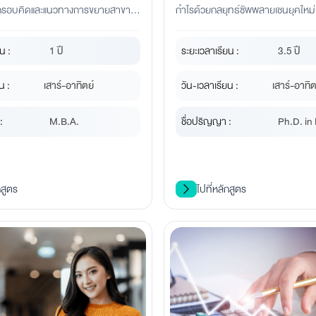
มกรอบคิดและแนวทางการขยายสาขา
กำไรด้วยกลยุทธ์ซัพพลายเชนยุคใหม่
พื่อการเติบโตที่ยั่งยืน
น :
1 ปี
ระยะเวลาเรียน :
3.5 ปี
น :
เสาร์-อาทิตย์
วัน-เวลาเรียน :
เสาร์-อาทิต
:
M.B.A.
ชื่อปริญญา :
Ph.D. in 
กสูตร
ไปที่หลักสูตร