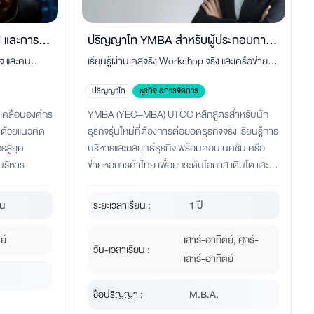
 และการ
ปริญญาโท YMBA สำหรับผู้ประกอบการ
ิจ และคน
เรียนรู้ผ่านเคสจริง Workshop จริง และเครือข่าย
รุ่นใหม่
บริหาร การ
ธุรกิจคุณภาพจาก UTCC
ปริญญาโท
ธุรกิจ &การจัดการ
สร้างการ
บเคลื่อนองค์กร
YMBA (YEC–MBA) UTCC หลักสูตรสำหรับนัก
ำ ด้วยแนวคิด
ธุรกิจรุ่นใหม่ที่ต้องการต่อยอดธุรกิจจริง เรียนรู้การ
สู่ยุค
บริหารและกลยุทธ์ธุรกิจ พร้อมคอนเนคชันเครือ
บริหาร
ข่ายหอการค้าไทย เพื่อยกระดับโอกาส เติบโต และ
ขยายเครือข่ายทางธุรกิจอย่างมีพลัง
อน
ระยะเวลาเรียน :
1 ปี
ย์
เสาร์-อาทิตย์, ศุกร์-
วัน-เวลาเรียน :
เสาร์-อาทิตย์
ชื่อปริญญา :
M.B.A.