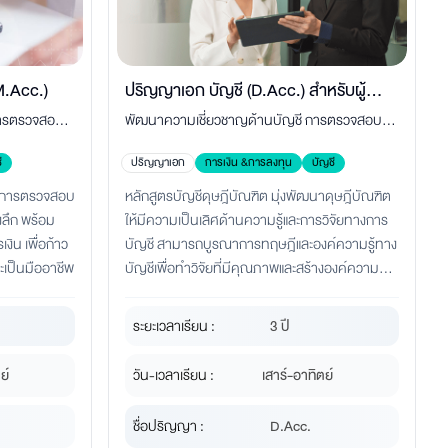
M.Acc.)
ปริญญาเอก บัญชี (D.Acc.) สำหรับผู้นำ
การตรวจสอบ
พัฒนาความเชี่ยวชาญด้านบัญชี การตรวจสอบ
วิชาชีพบัญชี
น พร้อมต่อยอด
ภาษีอากร งานวิจัย และกลยุทธ์องค์กร เพื่อก้าวสู่ผู้
ี
ปริญญาเอก
การเงิน &การลงทุน
บัญชี
นทำงานยุค
บริหาร นักวิชาการ และผู้นำวิชาชีพระดับสูง
ละการตรวจสอบ
หลักสูตรบัญชีดุษฎีบัณฑิต มุ่งพัฒนาดุษฎีบัณฑิต
งลึก พร้อม
ให้มีความเป็นเลิศด้านความรู้และการวิจัยทางการ
น เพื่อก้าว
บัญชี สามารถบูรณาการทฤษฎีและองค์ความรู้ทาง
ะเป็นมืออาชีพ
บัญชีเพื่อทำวิจัยที่มีคุณภาพและสร้างองค์ความรู้
ใหม่เชิงวิชาการและเชิงปฏิบัติที่นำไปสู่การแก้ไข
ปัญหาและการพัฒนาองค์กรอย่างยั่งยืน โดยยึดมั่น
ระยะเวลาเรียน :
3 ปี
ในจริยธรรม หลักธรรมาภิบาล และมาตรฐาน
วิชาชีพบัญชี
ย์
วัน-เวลาเรียน :
เสาร์-อาทิตย์
ชื่อปริญญา :
D.Acc.