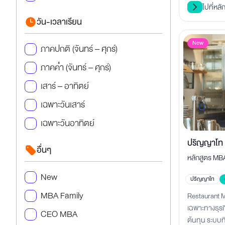
ไปที่หลั
วัน-เวลาเรียน
New
ภาคปกติ (จันทร์ – ศุกร์)
ภาคค่ำ (จันทร์ – ศุกร์)
เสาร์ – อาทิตย์
เฉพาะวันเสาร์
เฉพาะวันอาทิตย์
ปริญญาโท 
อื่นๆ
หลักสูตร MBA
เจ้าของร้าน
บริหารร้านอ
New
ปริญญาโท
การขยายสาขา 
MBA Family
Restaurant
อดสู่เจ้าของธ
เฉพาะทางธุร
CEO MBA
ต้นทุน ระบบ