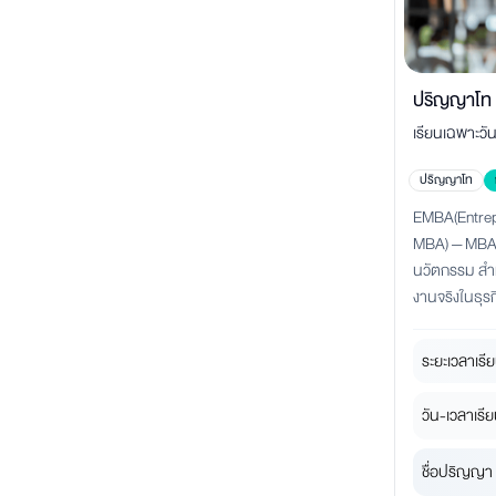
ปริญญาโท 
เรียนเฉพาะวั
MBA (eMBA
Startup และค
การ
ปริญญาโท
ขยายธุรกิจให้
EMBA(Entrep
MBA) — MBA ท
นวัตกรรม สำหร
งานจริงในธุรก
ระยะเวลาเรีย
วัน-เวลาเรีย
ชื่อปริญญา 