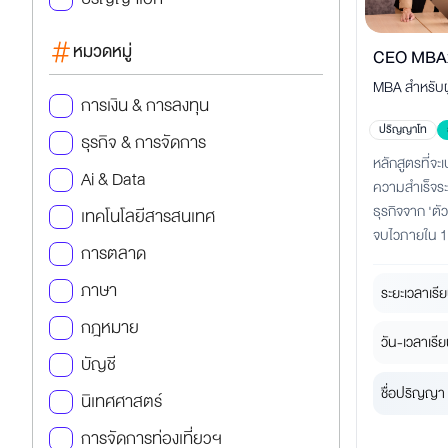
หมวดหมู่
CEO MBA
MBA สำหรับผู
การเงิน & การลงทุน
ต้องการเติบ
ปริญญาโท
ธุรกิจ & การจัดการ
หลักสูตรที่จ
Ai & Data
ความสำเร็จระ
ธุรกิจจาก 'ตั
เทคโนโลยีสารสนเทศ
จบไวภายใน 1 
การตลาด
Business Co
ภาษา
ระยะเวลาเรีย
กฎหมาย
วัน-เวลาเรีย
บัญชี
ชื่อปริญญา 
นิเทศศาสตร์
การจัดการท่องเที่ยวฯ